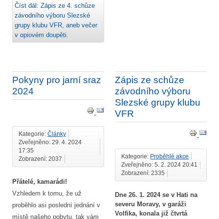
Číst dál: Zápis ze 4. schůze
závodního výboru Slezské
grupy klubu VFR, aneb večer
v opiovém doupěti.
Pokyny pro jarní sraz
Zápis ze schůze
2024
závodního výboru
Slezské grupy klubu
VFR
Kategorie:
Články
Zveřejněno: 29. 4. 2024
17:35
Kategorie:
Proběhlé akce
Zobrazení: 2037
Zveřejněno: 5. 2. 2024 20:41
Zobrazení: 2335
Přátelé, kamarádi!
Vzhledem k tomu, že už
Dne 26. 1. 2024 se v Hati na
severu Moravy, v garáži
proběhlo asi poslední jednání v
Volfika, konala již čtvrtá
místě našeho pobytu, tak vám