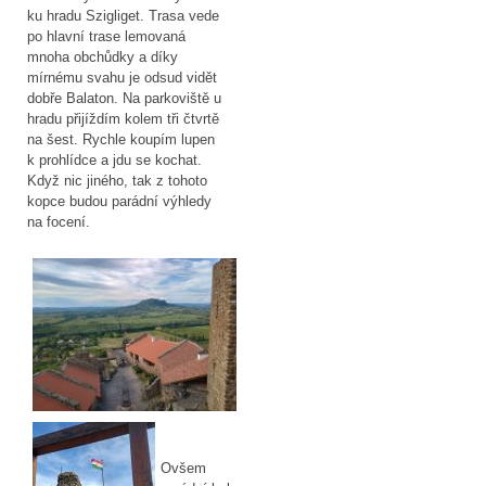
ku hradu Szigliget. Trasa vede
po hlavní trase lemovaná
mnoha obchůdky a díky
mírnému svahu je odsud vidět
dobře Balaton. Na parkoviště u
hradu přijíždím kolem tři čtvrtě
na šest. Rychle koupím lupen
k prohlídce a jdu se kochat.
Když nic jiného, tak z tohoto
kopce budou parádní výhledy
na focení.
Ovšem