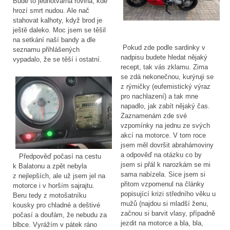
Bude to jednotvárná rovina, kde
hrozí smrt nudou. Ale nač
stahovat kalhoty, když brod je
ještě daleko. Moc jsem se těšil
na setkání naší bandy a dle
Pokud zde podle sardinky v
seznamu přihlášených
nadpisu budete hledat nějaký
vypadalo, že se těší i ostatní.
recept, tak vás zklamu. Zima
se zdá nekonečnou, kurýruji se
z rýmičky (eufemistický výraz
pro nachlazení) a tak mne
napadlo, jak zabít nějaký čas.
Zaznamenám zde své
vzpomínky na jednu ze svých
akcí na motorce. V tom roce
jsem měl dovršit abrahámoviny
a odpověď na otázku co by
Předpověď počasí na cestu
jsem si přál k narozkám se mi
k Balatonu a zpět nebyla
sama nabízela. Sice jsem si
z nejlepších, ale už jsem jel na
přitom vzpomenul na články
motorce i v horším sajrajtu.
popisující krizi středního věku u
Beru tedy z motošatníku
mužů (najdou si mladší ženu,
kousky pro chladné a deštivé
začnou si barvit vlasy, případně
počasí a doufám, že nebudu za
jezdit na motorce a bla, bla,
blbce. Vyrážím v pátek ráno