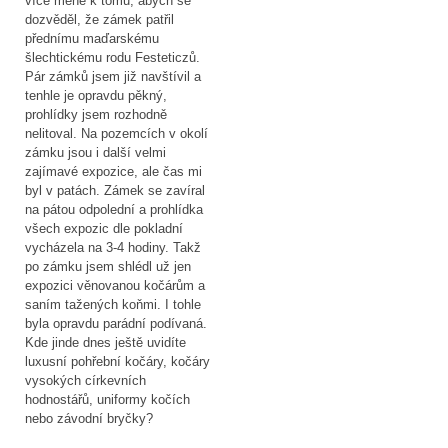
více méně k tomu, abych se
dozvěděl, že zámek patřil
přednímu maďarskému
šlechtickému rodu Festeticzů.
Pár zámků jsem již navštívil a
tenhle je opravdu pěkný,
prohlídky jsem rozhodně
nelitoval. Na pozemcích v okolí
zámku jsou i další velmi
zajímavé expozice, ale čas mi
byl v patách. Zámek se zavíral
na pátou odpolední a prohlídka
všech expozic dle pokladní
vycházela na 3-4 hodiny. Takž
po zámku jsem shlédl už jen
expozici věnovanou kočárům a
saním tažených koňmi. I tohle
byla opravdu parádní podívaná.
Kde jinde dnes ještě uvidíte
luxusní pohřební kočáry, kočáry
vysokých církevních
hodnostářů, uniformy kočích
nebo závodní bryčky?