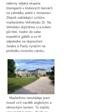
nálevny nějaká skupina
štamgastů v klubových barvách
za zahrádky jedné z restaurací.
Zřejmě zakládající schůze
maďarského Vefroklubu 😊. Na
Vefrobázi dojíždíme cca kolem
půl třetí, hodím do sebe
expediční gáblík a ve tři
odpoledne na doporučení
Jaráka a Pavly vyrážím na
prohlídku místního zámku.
Maďarštinu neovládaje jsem
musel vzít zavděk anglickým a
německým textem. To stačilo