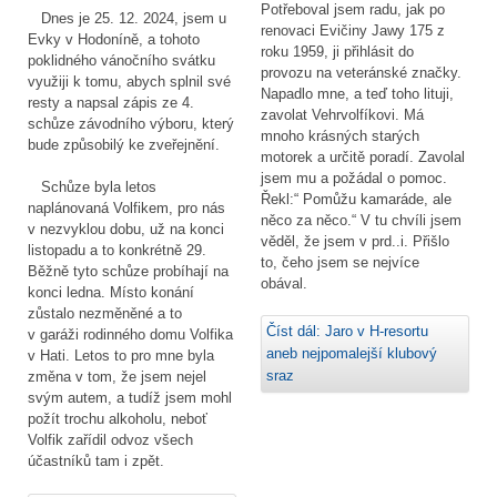
Potřeboval jsem radu, jak po
Dnes je 25. 12. 2024, jsem u
renovaci Evičiny Jawy 175 z
Evky v Hodoníně, a tohoto
roku 1959, ji přihlásit do
poklidného vánočního svátku
provozu na veteránské značky.
využiji k tomu, abych splnil své
Napadlo mne, a teď toho lituji,
resty a napsal zápis ze 4.
zavolat Vehrvolfíkovi. Má
schůze závodního výboru, který
mnoho krásných starých
bude způsobilý ke zveřejnění.
motorek a určitě poradí. Zavolal
jsem mu a požádal o pomoc.
Schůze byla letos
Řekl:“ Pomůžu kamaráde, ale
naplánovaná Volfikem, pro nás
něco za něco.“ V tu chvíli jsem
v nezvyklou dobu, už na konci
věděl, že jsem v prd..i. Přišlo
listopadu a to konkrétně 29.
to, čeho jsem se nejvíce
Běžně tyto schůze probíhají na
obával.
konci ledna. Místo konání
zůstalo nezměněné a to
Číst dál: Jaro v H-resortu
v garáži rodinného domu Volfika
aneb nejpomalejší klubový
v Hati. Letos to pro mne byla
sraz
změna v tom, že jsem nejel
svým autem, a tudíž jsem mohl
požít trochu alkoholu, neboť
Volfik zařídil odvoz všech
účastníků tam i zpět.