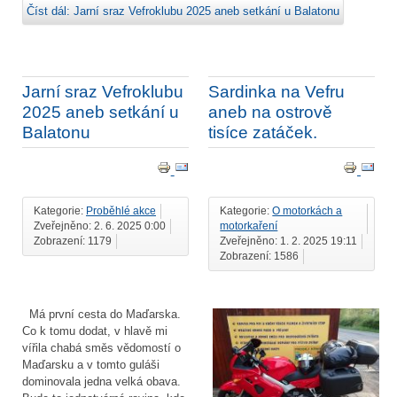
Číst dál: Jarní sraz Vefroklubu 2025 aneb setkání u Balatonu
Jarní sraz Vefroklubu
Sardinka na Vefru
2025 aneb setkání u
aneb na ostrově
Balatonu
tisíce zatáček.
Kategorie:
Proběhlé akce
Kategorie:
O motorkách a
Zveřejněno: 2. 6. 2025 0:00
motorkaření
Zobrazení: 1179
Zveřejněno: 1. 2. 2025 19:11
Zobrazení: 1586
Má první cesta do Maďarska.
Co k tomu dodat, v hlavě mi
vířila chabá směs vědomostí o
Maďarsku a v tomto guláši
dominovala jedna velká obava.