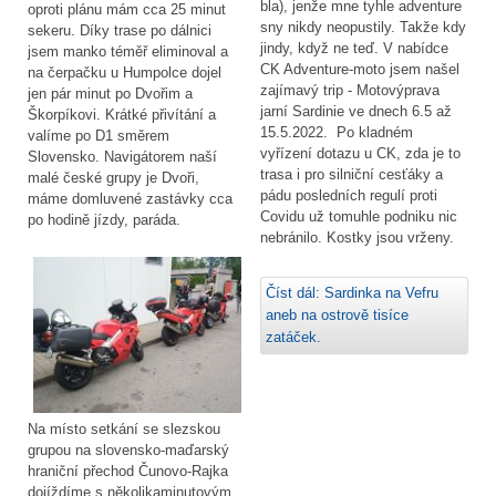
bla), jenže mne tyhle adventure
oproti plánu mám cca 25 minut
sny nikdy neopustily. Takže kdy
sekeru. Díky trase po dálnici
jindy, když ne teď. V nabídce
jsem manko téměř eliminoval a
CK Adventure-moto jsem našel
na čerpačku u Humpolce dojel
zajímavý trip - Motovýprava
jen pár minut po Dvořim a
jarní Sardinie ve dnech 6.5 až
Škorpíkovi. Krátké přivítání a
15.5.2022. Po kladném
valíme po D1 směrem
vyřízení dotazu u CK, zda je to
Slovensko. Navigátorem naší
trasa i pro silniční cesťáky a
malé české grupy je Dvoři,
pádu posledních regulí proti
máme domluvené zastávky cca
Covidu už tomuhle podniku nic
po hodině jízdy, paráda.
nebránilo. Kostky jsou vrženy.
Číst dál: Sardinka na Vefru
aneb na ostrově tisíce
zatáček.
Na místo setkání se slezskou
grupou na slovensko-maďarský
hraniční přechod Čunovo-Rajka
dojíždíme s několikaminutovým