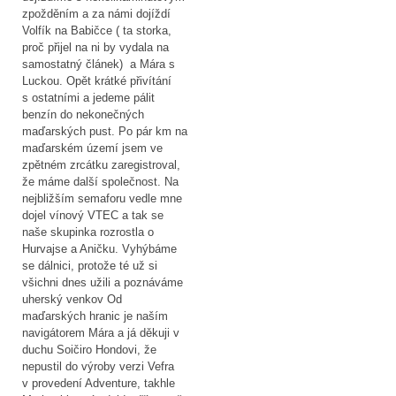
zpožděním a za námi dojíždí
Volfík na Babičce ( ta storka,
proč přijel na ni by vydala na
samostatný článek) a Mára s
Luckou. Opět krátké přivítání
s ostatními a jedeme pálit
benzín do nekonečných
maďarských pust. Po pár km na
maďarském území jsem ve
zpětném zrcátku zaregistroval,
že máme další společnost. Na
nejbližším semaforu vedle mne
dojel vínový VTEC a tak se
naše skupinka rozrostla o
Hurvajse a Aničku. Vyhýbáme
se dálnici, protože té už si
všichni dnes užili a poznáváme
uherský venkov Od
maďarských hranic je naším
navigátorem Mára a já děkuji v
duchu Soičiro Hondovi, že
nepustil do výroby verzi Vefra
v provedení Adventure, takhle