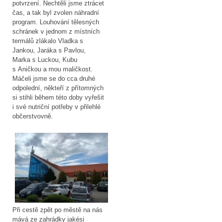
potvrzení. Nechtěli jsme ztrácet
čas, a tak byl zvolen náhradní
program. Louhování tělesných
schránek v jednom z místních
termálů zlákalo Vladka s
Jankou, Jaráka s Pavlou,
Marka s Luckou, Kubu
s Aničkou a mou maličkost.
Máčeli jsme se do cca druhé
odpolední, někteří z přítomných
si stihli během této doby vyřešit
i své nutriční potřeby v přilehlé
občerstvovně.
Při cestě zpět po městě na nás
mává ze zahrádky jakési