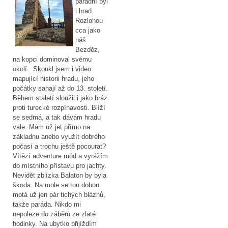
parádní byl
i hrad.
Rozlohou
cca jako
náš
Bezděz,
na kopci dominoval svému
okolí. Skoukl jsem i video
mapující historii hradu, jeho
počátky sahají až do 13. století.
Během staletí sloužil i jako hráz
proti turecké rozpínavosti. Blíží
se sedmá, a tak dávám hradu
vale. Mám už jet přímo na
základnu anebo využít dobrého
počasí a trochu ještě pocourat?
Vítězí adventure mód a vyrážím
do místního přístavu pro jachty.
Nevidět zblízka Balaton by byla
škoda. Na mole se tou dobou
motá už jen pár tichých bláznů,
takže paráda. Nikdo mi
nepoleze do záběrů ze zlaté
hodinky. Na ubytko přijíždím