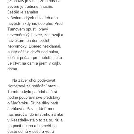
již od MB je vidět, že u nás na
severu je tradičně hnusně.
Ještěd je zahalen
v šedomodrých oblacích a to
nevěští nikdy nic dobrého. Před
Turnovem spustil pravý
severočeský lijavec, zastavuji a
navlékám ten den potřetí
nepromoky. Liberec nezklamal,
hustý déšť a devět nad nulou,
ideální počasí pro mototuristiku.
Je čtvrt na osm a jsem v cajku
doma.
Na závěr chci poděkovat
Norbertovi za pořádání srazu.
To místo bylo parádní a já si
hodně poupravil své představy
o Maďarsku. Druhé díky patří
Jarákovi a Pavle, kteří mne
nasměrovali do místního zámku
v Keszthély-stálo to za to. Nu a
za pocit sucha a bezpečí na
cestě domů v dešti a větru