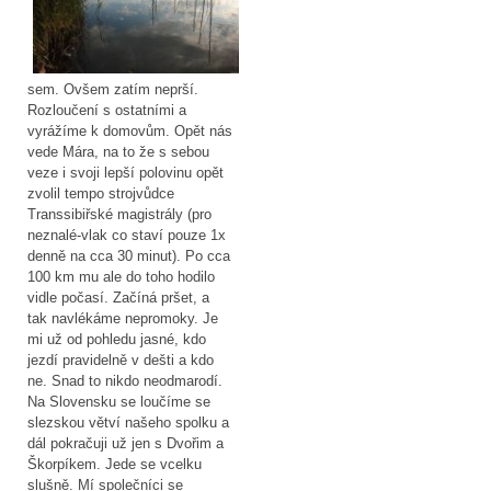
sem. Ovšem zatím neprší.
Rozloučení s ostatními a
vyrážíme k domovům. Opět nás
vede Mára, na to že s sebou
veze i svoji lepší polovinu opět
zvolil tempo strojvůdce
Transsibiřské magistrály (pro
neznalé-vlak co staví pouze 1x
denně na cca 30 minut). Po cca
100 km mu ale do toho hodilo
vidle počasí. Začíná pršet, a
tak navlékáme nepromoky. Je
mi už od pohledu jasné, kdo
jezdí pravidelně v dešti a kdo
ne. Snad to nikdo neodmarodí.
Na Slovensku se loučíme se
slezskou větví našeho spolku a
dál pokračuji už jen s Dvořim a
Škorpíkem. Jede se vcelku
slušně. Mí společníci se