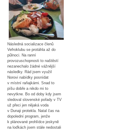
Následná socializace členů
Vefroklubu se protáhla až do
půlnoci. Na ranní
provozuschopnosti to naštěstí
nezanechalo žádné vážnější
následky. Rád jsem využil
Norovi nabídky posnídat
v místní raňajkárni. Snad to
píšu dobře a nikdo mi to
nevytkne. Bo od doby kdy jsem
sledoval slovenské pořady v TV
už přeci jen nějaká voda
v Dunaji protekla. Natal čas na
dopolední program, jenže
k plánované prohlídce jeskyně
na loďkách jsem stále nedostali