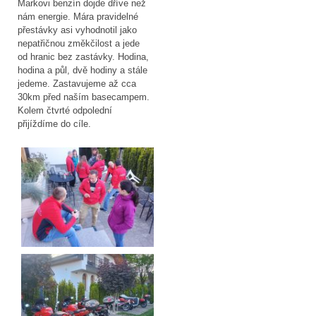
Markovi benzín dojde dříve než
nám energie. Mára pravidelné
přestávky asi vyhodnotil jako
nepatřičnou změkčilost a jede
od hranic bez zastávky. Hodina,
hodina a půl, dvě hodiny a stále
jedeme. Zastavujeme až cca
30km před naším basecampem.
Kolem čtvrté odpolední
přijíždíme do cíle.