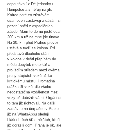
odpoutávají z Dé jednotky u
Humpolce a směřují na jih.
Krátce poté co zůstávám
osamocen zastavuji a dávám si
pozdní oběd z expedičních
zásob. Mám to domu ještě cca
200 km a už na mne jde únava.
Na 30. km před Prahou provoz
ustává a tvoří se kolona. Při
představě dlouhého stání
v koloně v dešti přepínám do
módu dobytek motorkář a
projíždím středem mezi dvěma
pruhy stojících vozů až ke
kritickému místu. Hromadná
srážka tří vozů, dle všeho
nedostatečná vzdálenost mezi
vozy při dobržďovámí. Orgáni si
to tam již richtovali. Na další
zastávce na čerpačce v Praze
již na WhatsAppu sleduji
hlášení těch šťastnějších, kteří
již dorazili dom. Praha je ok, ale