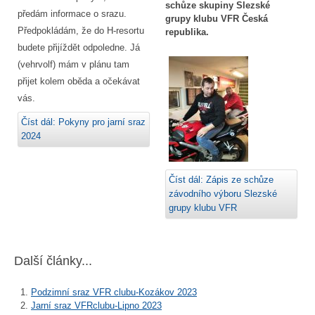
schůze skupiny Slezské
předám informace o srazu.
grupy klubu VFR Česká
Předpokládám, že do H-resortu
republika.
budete přijíždět odpoledne. Já
(vehrvolf) mám v plánu tam
přijet kolem oběda a očekávat
vás.
Číst dál: Pokyny pro jarní sraz
2024
Číst dál: Zápis ze schůze
závodního výboru Slezské
grupy klubu VFR
Další články...
Podzimní sraz VFR clubu-Kozákov 2023
Jarní sraz VFRclubu-Lipno 2023