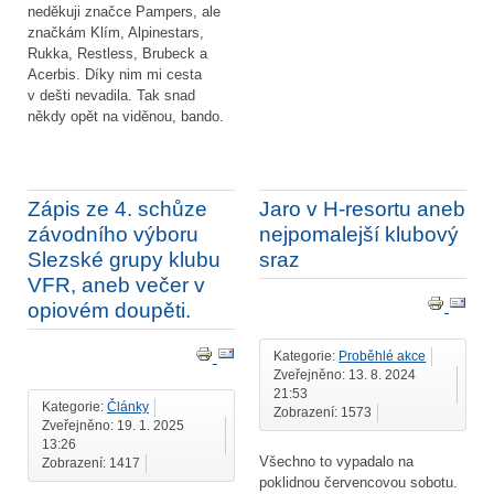
neděkuji značce Pampers, ale
značkám Klím, Alpinestars,
Rukka, Restless, Brubeck a
Acerbis. Díky nim mi cesta
v dešti nevadila. Tak snad
někdy opět na viděnou, bando.
Zápis ze 4. schůze
Jaro v H-resortu aneb
závodního výboru
nejpomalejší klubový
Slezské grupy klubu
sraz
VFR, aneb večer v
opiovém doupěti.
Kategorie:
Proběhlé akce
Zveřejněno: 13. 8. 2024
21:53
Kategorie:
Články
Zobrazení: 1573
Zveřejněno: 19. 1. 2025
13:26
Všechno to vypadalo na
Zobrazení: 1417
poklidnou červencovou sobotu.