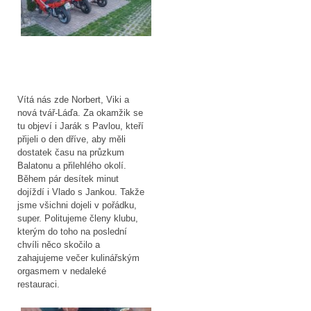
Vítá nás zde Norbert, Viki a
nová tvář-Láďa. Za okamžik se
tu objeví i Jarák s Pavlou, kteří
přijeli o den dříve, aby měli
dostatek času na průzkum
Balatonu a přilehlého okolí.
Během pár desítek minut
dojíždí i Vlado s Jankou. Takže
jsme všichni dojeli v pořádku,
super. Politujeme členy klubu,
kterým do toho na poslední
chvíli něco skočilo a
zahajujeme večer kulinářským
orgasmem v nedaleké
restauraci.