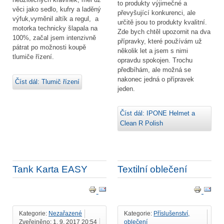
to produkty výjimečné a
věci jako sedlo, kufry a laděný
převyšující konkurenci, ale
výfuk,vyměnil altík a regul, a
určitě jsou to produkty kvalitní.
motorka technicky šlapala na
Zde bych chtěl upozornit na dva
100%, začal jsem intenzivně
přípravky, které používám už
pátrat po možnosti koupě
několik let a jsem s nimi
tlumiče řízení.
opravdu spokojen. Trochu
předbíhám, ale možná se
nakonec jedná o přípravek
Číst dál: Tlumič řízení
jeden.
Číst dál: IPONE Helmet a
Clean R Polish
Tank Karta EASY
Textilní oblečení
Kategorie:
Nezařazené
Kategorie:
Příslušenství,
Zveřejněno: 1. 9. 2017 20:54
oblečení