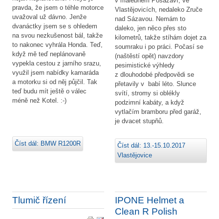
v malebném Posázaví, ve
pravda, že jsem o téhle motorce
Vlastějovicích, nedaleko Zruče
uvažoval už dávno. Jenže
nad Sázavou. Nemám to
dvanáctky jsem se s ohledem
daleko, jen něco přes sto
na svou nezkušenost bál, takže
kilometrů, takže stíhám dojet za
to nakonec vyhrála Honda. Teď,
soumraku i po práci. Počasí se
když mě teď neplánovaně
(naštěstí opět) navzdory
vypekla cestou z jarního srazu,
pesimistické výhledy
využil jsem nabídky kamaráda
z dlouhodobé předpovědi se
a motorku si od něj půjčil. Tak
přetavily v babí léto. Slunce
teď budu mít ještě o válec
svítí, stromy si oblékly
méně než Kotel. :-)
podzimní kabáty, a když
vytlačím bramboru před garáž,
je dvacet stupňů.
Číst dál: BMW R1200R
Číst dál: 13.-15.10.2017
Vlastějovice
Tlumič řízení
IPONE Helmet a
Clean R Polish