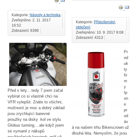
Kategorie:
Návody a technika
Zveřejněno: 2. 11. 2017
Kategorie:
Příslušenství,
16:52
oblečení
Zobrazení: 6396
Zveřejněno: 10. 9. 2017 8:08
Zobrazení: 4313
Pr
od
uk
ty
fir
m
y
Před x lety....tedy 7 jsem začal
Ip
vybírat co si vlastně chci na
on
VFR vylepšit. Znáte to všichni,
e
možností je moc a dobrý základ
pr
jsou zrychlující barevné
od
proužky na disky kol ve stylu
áv
Globus tunning....ale když jsem
á na našem trhu Bikerscrown už
se vymanil z nákupů
dlouhá léta. Nemyslím, že jsou
neužitečných kravinek, měl už