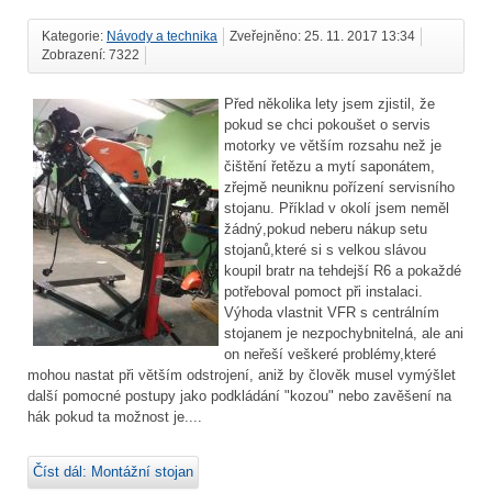
Kategorie:
Návody a technika
Zveřejněno: 25. 11. 2017 13:34
Zobrazení: 7322
Před několika lety jsem zjistil, že
pokud se chci pokoušet o servis
motorky ve větším rozsahu než je
čištění řetězu a mytí saponátem,
zřejmě neuniknu pořízení servisního
stojanu. Příklad v okolí jsem neměl
žádný,pokud neberu nákup setu
stojanů,které si s velkou slávou
koupil bratr na tehdejší R6 a pokaždé
potřeboval pomoct při instalaci.
Výhoda vlastnit VFR s centrálním
stojanem je nezpochybnitelná, ale ani
on neřeší veškeré problémy,které
mohou nastat při větším odstrojení, aniž by člověk musel vymýšlet
další pomocné postupy jako podkládání "kozou" nebo zavěšení na
hák pokud ta možnost je....
Číst dál: Montážní stojan