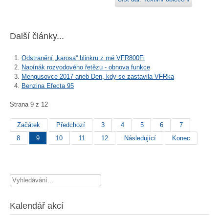
Další články...
Odstranění „karosa“ blinkru z mé VFR800Fi
Napínák rozvodového řetězu - obnova funkce
Mengusovce 2017 aneb Den, kdy se zastavila VFRka
Benzina Efecta 95
Strana 9 z 12
Začátek
Předchozí
3
4
5
6
7
8
9
10
11
12
Následující
Konec
Vyhledávání...
Kalendář akcí