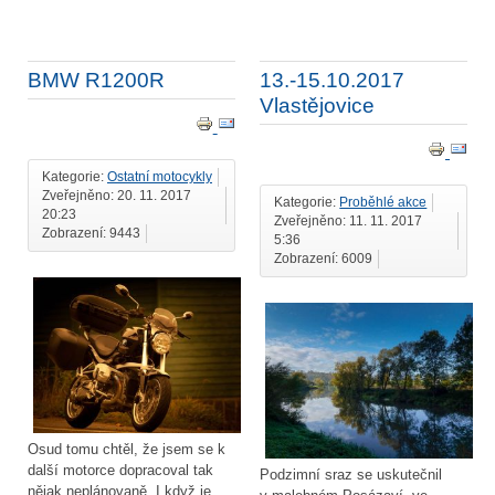
BMW R1200R
13.-15.10.2017
Vlastějovice
Kategorie:
Ostatní motocykly
Zveřejněno: 20. 11. 2017
Kategorie:
Proběhlé akce
20:23
Zveřejněno: 11. 11. 2017
Zobrazení: 9443
5:36
Zobrazení: 6009
Osud tomu chtěl, že jsem se k
další motorce dopracoval tak
Podzimní sraz se uskutečnil
nějak neplánovaně. I když je