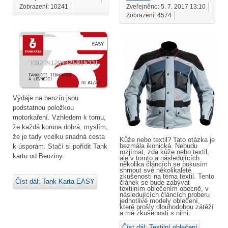
Zobrazení: 10241
Zveřejněno: 5. 7. 2017 13:10
Zobrazení: 4574
Výdaje na benzín jsou
podstatnou položkou
motorkaření. Vzhledem k tomu,
že každá koruna dobrá, myslím,
že je tady vcelku snadná cesta
Kůže nebo textil? Tato otázka je
bezmála ikonická. Nebudu
k úsporám. Stačí si pořídit Tank
rozjímat, zda kůže nebo textil,
kartu od Benziny.
ale v tomto a následujících
několika článcích se pokusím
shrnout své několikaleté
zkušenosti na téma textil. Tento
Číst dál: Tank Karta EASY
článek se bude zabývat
textilním oblečením obecně, v
následujících článcích proberu
jednotlivé modely oblečení,
které prošly dlouhodobou zátěží
a mé zkušenosti s nimi.
Číst dál: Textilní oblečení