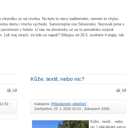
ho vikendku uz od ctvrtka. No bylo to neco nadherneho, nemelo to chybu.
s cestou domu i trochu vychodu. Samozrejme vse Slovensko. Nocovali jsme v
 povinnosti v hotelu. U nas na slovensku uz se to pomalinku rozjizdi.
. Lidi maj strach, ze kde se najedi? Slibujou od 20.5. uvolneni 4 etapy, tak
Kůže, textil, nebo nic?
 11:53
Kategorie:
Příslušenství, oblečení
Zveřejněno: 25. 1. 2020 10:23
Zobrazení: 4286
Kůže , textil....nebo
nic:) několikátá verze