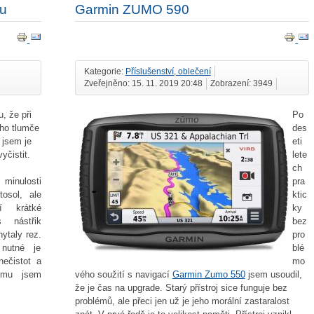
ku
Garmin ZUMO 590
Kategorie:
Příslušenství, oblečení
Zveřejněno: 15. 11. 2019 20:48
Zobrazení: 3949
, že při
Po
ho tlumče
des
 jsem je
eti
yčistit.
lete
ch
pra
minulosti
ktic
tosol, ale
ky
í krátké
bez
 nástřik
pro
ytaly rez.
blé
 nutné je
mo
nečistot a
vého soužití s navigací
Garmin Zumo 550
jsem usoudil,
omu jsem
že je čas na upgrade. Starý přístroj sice funguje bez
problémů, ale přeci jen už je jeho morální zastaralost