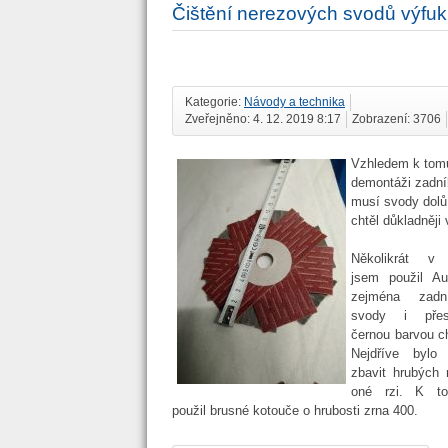
Čištění nerezových svodů výfu
Kategorie:
Návody a technika
Zveřejněno: 4. 12. 2019 8:17
Zobrazení: 3706
Vzhledem k tomu
demontáži zadní
musí svody dolů
chtěl důkladněji v
Několikrát v 
jsem použil Au
zejména zadn
svody i přes
černou barvou ch
Nejdříve bylo
zbavit hrubých 
oné rzi. K t
použil brusné kotouče o hrubosti zrna 400.