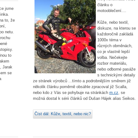
článku o
oce jsme
motooblečení....
inka.
a to, že
Kůže, nebo textil,
pní,
diskuze, na kterou se
po netu.
každoročně zakládá
trochu
1000x téma v
bené
různých obměnách,
topisy.
co je vlastně lepší
dnou to
volba. Nečekejte
rakem
rozbor materiálu,
, Jarak
nebo odborné pasáže
jsem se
s technickými detaily
a
ze stránek výrobců ...tímto a podrobnějším směrem již
několik článku poměrně obsáhle zpracoval již Scalla,
nebo kdo z Vás se pohybuje na stránkách
m.cz
, se
možná dostal k sérii článků od Dušan Hájek alias Seikos.
Číst dál: Kůže, textil, nebo nic?