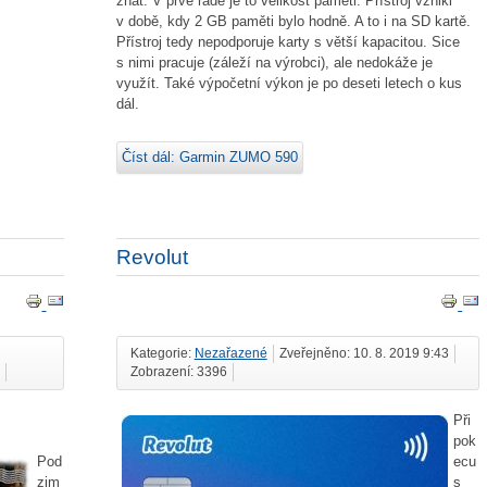
znát. V prvé řadě je to velikost paměti. Přístroj vznikl
v době, kdy 2 GB paměti bylo hodně. A to i na SD kartě.
Přístroj tedy nepodporuje karty s větší kapacitou. Sice
s nimi pracuje (záleží na výrobci), ale nedokáže je
využít. Také výpočetní výkon je po deseti letech o kus
dál.
Číst dál: Garmin ZUMO 590
Revolut
Kategorie:
Nezařazené
Zveřejněno: 10. 8. 2019 9:43
Zobrazení: 3396
Při
pok
ecu
Pod
s
zim