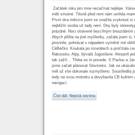
Začátek roku pro mne nezačínal nejlépe. Ván
měli smutné. Těsně před nimi nám umřela mam
První dva měsíce jsem se snažila zvyknout si n
nejbližší osoba už tady není. Dny byly stereoty
prázdné. Noci strávené bezcílným brouzdáním 
Abych přišla na jiné myšlenky, začala jsem si, 
provinile, pohrávat s nápadem vyměnit mé oblí
CéBéčko. Koukala po inzerátech a pročítala ces
Rakousko, Alpy, bývalá Jugoslávie. Alespoň je
tak zažít… Třeba se to povede. S Pavlou a Ja
jsme začali plánovat Slovinsko. Jak se ukázalo
měl už vše dokonale rozmyšleno. Soustředila 
tedy na svou motorku a dovybavila CB kufrem 
navigací.
Číst dál: Nejistá sezóna