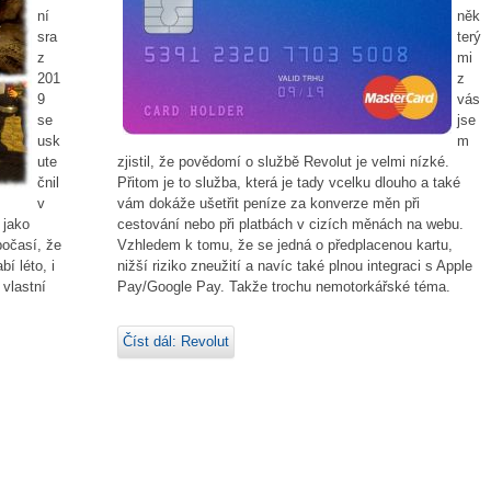
něk
ní
terý
sra
mi
z
z
201
vás
9
jse
se
m
usk
zjistil, že povědomí o službě Revolut je velmi nízké.
ute
Přitom je to služba, která je tady vcelku dlouho a také
čnil
vám dokáže ušetřit peníze za konverze měn při
v
cestování nebo při platbách v cizích měnách na webu.
 jako
Vzhledem k tomu, že se jedná o předplacenou kartu,
počasí, že
nižší riziko zneužití a navíc také plnou integraci s Apple
í léto, i
Pay/Google Pay. Takže trochu nemotorkářské téma.
 vlastní
Číst dál: Revolut