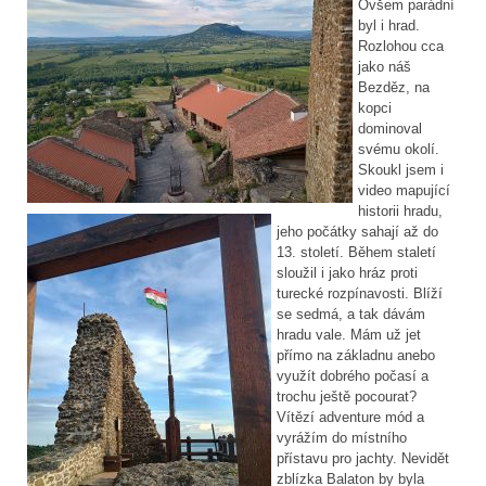
Ovšem parádní
byl i hrad.
Rozlohou cca
jako náš
Bezděz, na
kopci
dominoval
svému okolí.
Skoukl jsem i
video mapující
historii hradu,
jeho počátky sahají až do
13. století. Během staletí
sloužil i jako hráz proti
turecké rozpínavosti. Blíží
se sedmá, a tak dávám
hradu vale. Mám už jet
přímo na základnu anebo
využít dobrého počasí a
trochu ještě pocourat?
Vítězí adventure mód a
vyrážím do místního
přístavu pro jachty. Nevidět
zblízka Balaton by byla