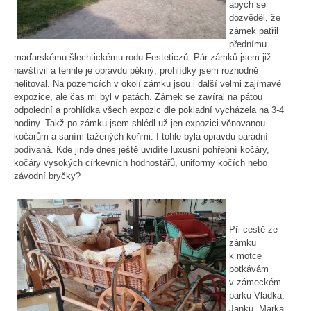
abych se
dozvěděl, že
zámek patřil
přednímu
maďarskému šlechtickému rodu Festeticzů. Pár zámků jsem již
navštívil a tenhle je opravdu pěkný, prohlídky jsem rozhodně
nelitoval. Na pozemcích v okolí zámku jsou i další velmi zajímavé
expozice, ale čas mi byl v patách. Zámek se zavíral na pátou
odpolední a prohlídka všech expozic dle pokladní vycházela na 3-4
hodiny. Takž po zámku jsem shlédl už jen expozici věnovanou
kočárům a saním tažených koňmi. I tohle byla opravdu parádní
podívaná. Kde jinde dnes ještě uvidíte luxusní pohřební kočáry,
kočáry vysokých církevních hodnostářů, uniformy kočích nebo
závodní bryčky?
Při cestě ze
zámku
k motce
potkávám
v zámeckém
parku Vladka,
Janku, Marka