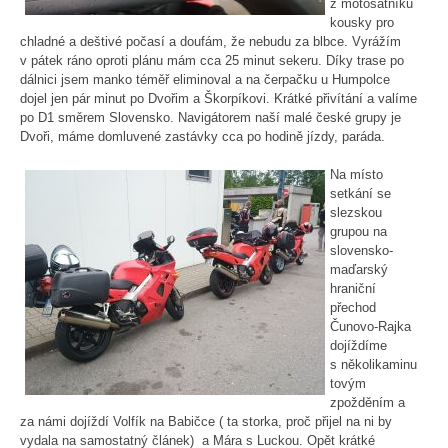
z motošatníku
kousky pro
chladné a deštivé počasí a doufám, že nebudu za blbce. Vyrážím
v pátek ráno oproti plánu mám cca 25 minut sekeru. Díky trase po
dálnici jsem manko téměř eliminoval a na čerpačku u Humpolce
dojel jen pár minut po Dvořim a Škorpíkovi. Krátké přivítání a valíme
po D1 směrem Slovensko. Navigátorem naší malé české grupy je
Dvoři, máme domluvené zastávky cca po hodině jízdy, paráda.
Na místo
setkání se
slezskou
grupou na
slovensko-
maďarský
hraniční
přechod
Čunovo-Rajka
dojíždíme
s několikaminu
tovým
zpožděním a
za námi dojíždí Volfík na Babičce ( ta storka, proč přijel na ni by
vydala na samostatný článek) a Mára s Luckou. Opět krátké