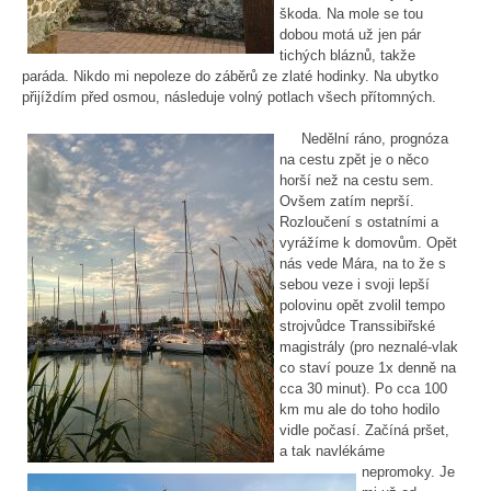
škoda. Na mole se tou
dobou motá už jen pár
tichých bláznů, takže
paráda. Nikdo mi nepoleze do záběrů ze zlaté hodinky. Na ubytko
přijíždím před osmou, následuje volný potlach všech přítomných.
Nedělní ráno, prognóza
na cestu zpět je o něco
horší než na cestu sem.
Ovšem zatím neprší.
Rozloučení s ostatními a
vyrážíme k domovům. Opět
nás vede Mára, na to že s
sebou veze i svoji lepší
polovinu opět zvolil tempo
strojvůdce Transsibiřské
magistrály (pro neznalé-vlak
co staví pouze 1x denně na
cca 30 minut). Po cca 100
km mu ale do toho hodilo
vidle počasí. Začíná pršet,
a tak navlékáme
nepromoky. Je