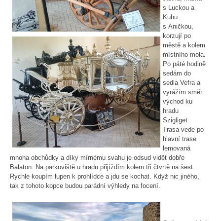
s Luckou a
Kubu
s Aničkou,
korzují po
městě a kolem
místního mola.
Po páté hodině
sedám do
sedla Vefra a
vyrážím směr
východ ku
hradu
Szigliget.
Trasa vede po
hlavní trase
lemovaná
mnoha obchůdky a díky mírnému svahu je odsud vidět dobře
Balaton. Na parkoviště u hradu přijíždím kolem tři čtvrtě na šest.
Rychle koupím lupen k prohlídce a jdu se kochat. Když nic jiného,
tak z tohoto kopce budou parádní výhledy na focení.