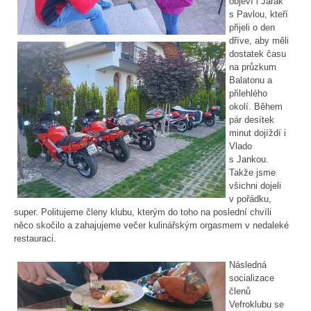
objeví i Jarák
s Pavlou, kteří
přijeli o den
dříve, aby měli
dostatek času
na průzkum
Balatonu a
přilehlého
okolí. Během
pár desítek
minut dojíždí i
Vlado
s Jankou.
Takže jsme
všichni dojeli
v pořádku,
super. Politujeme členy klubu, kterým do toho na poslední chvíli
něco skočilo a zahajujeme večer kulinářským orgasmem v nedaleké
restauraci.
Následná
socializace
členů
Vefroklubu se