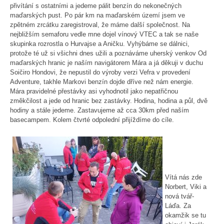
přivítání s ostatními a jedeme pálit benzín do nekonečných
maďarských pust. Po pár km na maďarském území jsem ve
zpětném zrcátku zaregistroval, že máme další společnost. Na
nejbližším semaforu vedle mne dojel vínový VTEC a tak se naše
skupinka rozrostla o Hurvajse a Aničku. Vyhýbáme se dálnici,
protože té už si všichni dnes užili a poznáváme uherský venkov Od
maďarských hranic je naším navigátorem Mára a já děkuji v duchu
Soičiro Hondovi, že nepustil do výroby verzi Vefra v provedení
Adventure, takhle Markovi benzín dojde dříve než nám energie.
Mára pravidelné přestávky asi vyhodnotil jako nepatřičnou
změkčilost a jede od hranic bez zastávky. Hodina, hodina a půl, dvě
hodiny a stále jedeme. Zastavujeme až cca 30km před naším
basecampem. Kolem čtvrté odpolední přijíždíme do cíle.
Vítá nás zde
Norbert, Viki a
nová tvář-
Láďa. Za
okamžik se tu