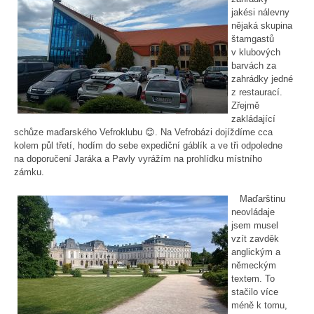
jakési nálevny
nějaká skupina
štamgastů
v klubových
barvách za
zahrádky jedné
z restaurací.
Zřejmě
zakládající
schůze maďarského Vefroklubu 😊. Na Vefrobázi dojíždíme cca
kolem půl třetí, hodím do sebe expediční gáblík a ve tři odpoledne
na doporučení Jaráka a Pavly vyrážím na prohlídku místního
zámku.
Maďarštinu
neovládaje
jsem musel
vzít zavděk
anglickým a
německým
textem. To
stačilo více
méně k tomu,