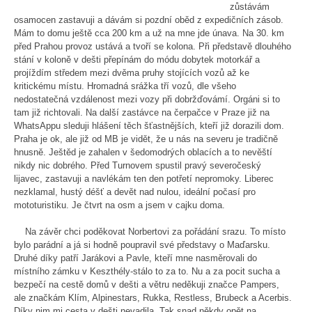
zůstávám
osamocen zastavuji a dávám si pozdní oběd z expedičních zásob.
Mám to domu ještě cca 200 km a už na mne jde únava. Na 30. km
před Prahou provoz ustává a tvoří se kolona. Při představě dlouhého
stání v koloně v dešti přepínám do módu dobytek motorkář a
projíždím středem mezi dvěma pruhy stojících vozů až ke
kritickému místu. Hromadná srážka tří vozů, dle všeho
nedostatečná vzdálenost mezi vozy při dobržďovámí. Orgáni si to
tam již richtovali. Na další zastávce na čerpačce v Praze již na
WhatsAppu sleduji hlášení těch šťastnějších, kteří již dorazili dom.
Praha je ok, ale již od MB je vidět, že u nás na severu je tradičně
hnusně. Ještěd je zahalen v šedomodrých oblacích a to nevěští
nikdy nic dobrého. Před Turnovem spustil pravý severočeský
lijavec, zastavuji a navlékám ten den potřetí nepromoky. Liberec
nezklamal, hustý déšť a devět nad nulou, ideální počasí pro
mototuristiku. Je čtvrt na osm a jsem v cajku doma.
Na závěr chci poděkovat Norbertovi za pořádání srazu. To místo
bylo parádní a já si hodně poupravil své představy o Maďarsku.
Druhé díky patří Jarákovi a Pavle, kteří mne nasměrovali do
místního zámku v Keszthély-stálo to za to. Nu a za pocit sucha a
bezpečí na cestě domů v dešti a větru neděkuji značce Pampers,
ale značkám Klím, Alpinestars, Rukka, Restless, Brubeck a Acerbis.
Díky nim mi cesta v dešti nevadila. Tak snad někdy opět na