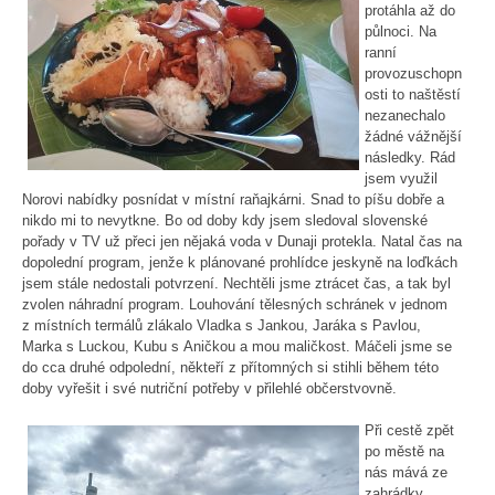
protáhla až do
půlnoci. Na
ranní
provozuschopn
osti to naštěstí
nezanechalo
žádné vážnější
následky. Rád
jsem využil
Norovi nabídky posnídat v místní raňajkárni. Snad to píšu dobře a
nikdo mi to nevytkne. Bo od doby kdy jsem sledoval slovenské
pořady v TV už přeci jen nějaká voda v Dunaji protekla. Natal čas na
dopolední program, jenže k plánované prohlídce jeskyně na loďkách
jsem stále nedostali potvrzení. Nechtěli jsme ztrácet čas, a tak byl
zvolen náhradní program. Louhování tělesných schránek v jednom
z místních termálů zlákalo Vladka s Jankou, Jaráka s Pavlou,
Marka s Luckou, Kubu s Aničkou a mou maličkost. Máčeli jsme se
do cca druhé odpolední, někteří z přítomných si stihli během této
doby vyřešit i své nutriční potřeby v přilehlé občerstvovně.
Při cestě zpět
po městě na
nás mává ze
zahrádky