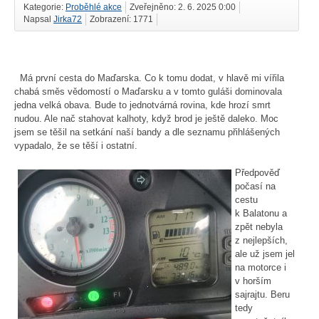
Kategorie:
Proběhlé akce
Zveřejněno: 2. 6. 2025 0:00
Napsal
Jirka72
Zobrazení: 1771
Má první cesta do Maďarska. Co k tomu dodat, v hlavě mi vířila
chabá směs vědomostí o Maďarsku a v tomto guláši dominovala
jedna velká obava. Bude to jednotvárná rovina, kde hrozí smrt
nudou. Ale nač stahovat kalhoty, když brod je ještě daleko. Moc
jsem se těšil na setkání naší bandy a dle seznamu přihlášených
vypadalo, že se těší i ostatní.
Předpověď
počasí na
cestu
k Balatonu a
zpět nebyla
z nejlepších,
ale už jsem jel
na motorce i
v horším
sajrajtu. Beru
tedy