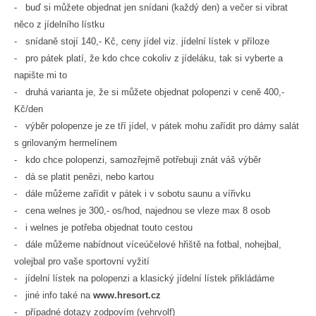
- buď si můžete objednat jen snídani (každý den) a večer si vibrat
něco z jídelního lístku
- snídaně stojí 140,- Kč, ceny jídel viz. jídelní lístek v příloze
- pro pátek platí, že kdo chce cokoliv z jídeláku, tak si vyberte a
napište mi to
- druhá varianta je, že si můžete objednat polopenzi v ceně 400,-
Kč/den
- výběr polopenze je ze tří jídel, v pátek mohu zařídit pro dámy salát
s grilovaným hermelínem
- kdo chce polopenzi, samozřejmě potřebuji znát váš výběr
- dá se platit penězi, nebo kartou
- dále můžeme zařídit v pátek i v sobotu saunu a vířivku
- cena welnes je 300,- os/hod, najednou se vleze max 8 osob
- i welnes je potřeba objednat touto cestou
- dále můžeme nabídnout víceúčelové hřiště na fotbal, nohejbal,
volejbal pro vaše sportovní vyžití
- jídelní lístek na polopenzi a klasický jídelní lístek přikládáme
- jiné info také na
www.hresort.cz
- případné dotazy zodpovím (vehrvolf)