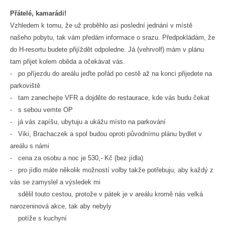
Přátelé, kamarádi!
Vzhledem k tomu, že už proběhlo asi poslední jednání v místě
našeho pobytu, tak vám předám informace o srazu. Předpokládám, že
do H-resortu budete přijíždět odpoledne. Já (vehrvolf) mám v plánu
tam přijet kolem oběda a očekávat vás.
- po příjezdu do areálu jeďte pořád po cestě až na konci přijedete na
parkoviště
- tam zanechejte VFR a dojděte do restaurace, kde vás budu čekat
- s sebou vemte OP
- já vás zapíšu, ubytuju a ukážu místo na parkování
- Viki, Brachaczek a spol budou oproti původnímu plánu bydlet v
areálu s námi
- cena za osobu a noc je 530,- Kč (bez jídla)
- pro jídlo máte několik možností volby takže potřebuju, aby každý z
vás se zamyslel a výsledek mi
sdělil touto cestou, protože v pátek je v areálu kromě nás velká
narozeninová akce, tak aby nebyly
potíže s kuchyní