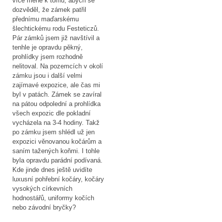
více méně k tomu, abych se
dozvěděl, že zámek patřil
přednímu maďarskému
šlechtickému rodu Festeticzů.
Pár zámků jsem již navštívil a
tenhle je opravdu pěkný,
prohlídky jsem rozhodně
nelitoval. Na pozemcích v okolí
zámku jsou i další velmi
zajímavé expozice, ale čas mi
byl v patách. Zámek se zavíral
na pátou odpolední a prohlídka
všech expozic dle pokladní
vycházela na 3-4 hodiny. Takž
po zámku jsem shlédl už jen
expozici věnovanou kočárům a
saním tažených koňmi. I tohle
byla opravdu parádní podívaná.
Kde jinde dnes ještě uvidíte
luxusní pohřební kočáry, kočáry
vysokých církevních
hodnostářů, uniformy kočích
nebo závodní bryčky?