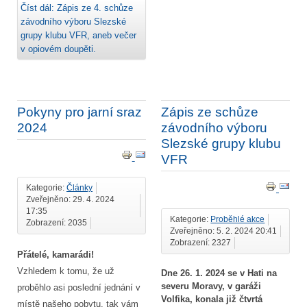
Číst dál: Zápis ze 4. schůze
závodního výboru Slezské
grupy klubu VFR, aneb večer
v opiovém doupěti.
Pokyny pro jarní sraz
Zápis ze schůze
2024
závodního výboru
Slezské grupy klubu
VFR
Kategorie:
Články
Zveřejněno: 29. 4. 2024
17:35
Kategorie:
Proběhlé akce
Zobrazení: 2035
Zveřejněno: 5. 2. 2024 20:41
Zobrazení: 2327
Přátelé, kamarádi!
Vzhledem k tomu, že už
Dne 26. 1. 2024 se v Hati na
severu Moravy, v garáži
proběhlo asi poslední jednání v
Volfika, konala již čtvrtá
místě našeho pobytu, tak vám