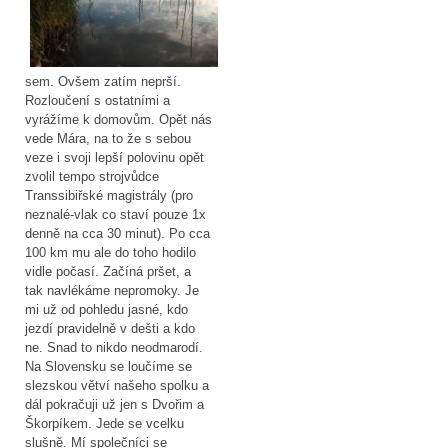
sem. Ovšem zatím neprší.
Rozloučení s ostatními a
vyrážíme k domovům. Opět nás
vede Mára, na to že s sebou
veze i svoji lepší polovinu opět
zvolil tempo strojvůdce
Transsibiřské magistrály (pro
neznalé-vlak co staví pouze 1x
denně na cca 30 minut). Po cca
100 km mu ale do toho hodilo
vidle počasí. Začíná pršet, a
tak navlékáme nepromoky. Je
mi už od pohledu jasné, kdo
jezdí pravidelně v dešti a kdo
ne. Snad to nikdo neodmarodí.
Na Slovensku se loučíme se
slezskou větví našeho spolku a
dál pokračuji už jen s Dvořim a
Škorpíkem. Jede se vcelku
slušně. Mí společníci se