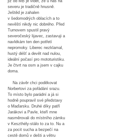
již od MB je vidět, že u nás na
severu je tradičně hnusně.
Ještěd je zahalen
v šedomodrých oblacích a to
nevěští nikdy nic dobrého. Před
Turnovem spustil pravý
severočeský lijavec, zastavuji a
navlékám ten den potřetí
nepromoky. Liberec nezklamal,
hustý déšť a devět nad nulou,
ideální počasí pro mototuristiku.
Je čtvrt na osm a jsem v cajku
doma.
Na závěr chci poděkovat
Norbertovi za pořádání srazu.
To místo bylo parádní a já si
hodně poupravil své představy
o Maďarsku. Druhé díky patří
Jarákovi a Pavle, kteří mne
nasměrovali do místního zámku
v Keszthély-stálo to za to. Nu a
za pocit sucha a bezpečí na
cestě domů v dešti a větru