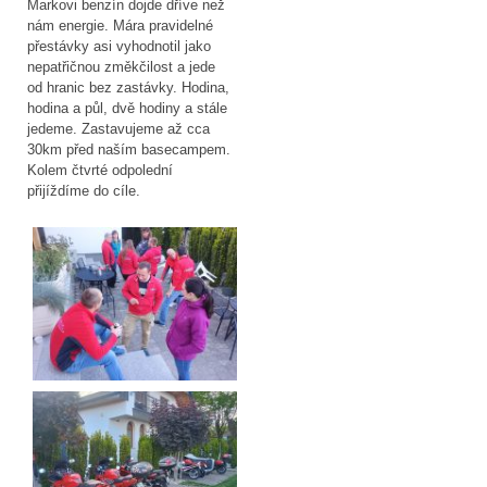
Markovi benzín dojde dříve než
nám energie. Mára pravidelné
přestávky asi vyhodnotil jako
nepatřičnou změkčilost a jede
od hranic bez zastávky. Hodina,
hodina a půl, dvě hodiny a stále
jedeme. Zastavujeme až cca
30km před naším basecampem.
Kolem čtvrté odpolední
přijíždíme do cíle.