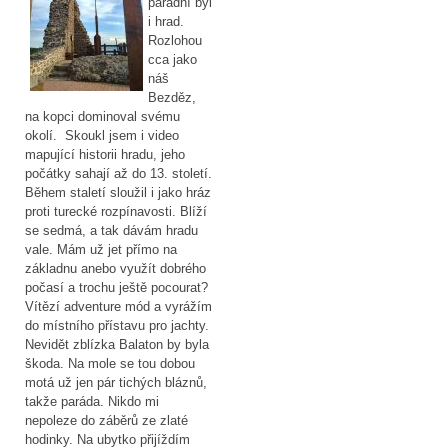
parádní byl
i hrad.
Rozlohou
cca jako
náš
Bezděz,
na kopci dominoval svému
okolí. Skoukl jsem i video
mapující historii hradu, jeho
počátky sahají až do 13. století.
Během staletí sloužil i jako hráz
proti turecké rozpínavosti. Blíží
se sedmá, a tak dávám hradu
vale. Mám už jet přímo na
základnu anebo využít dobrého
počasí a trochu ještě pocourat?
Vítězí adventure mód a vyrážím
do místního přístavu pro jachty.
Nevidět zblízka Balaton by byla
škoda. Na mole se tou dobou
motá už jen pár tichých bláznů,
takže paráda. Nikdo mi
nepoleze do záběrů ze zlaté
hodinky. Na ubytko přijíždím