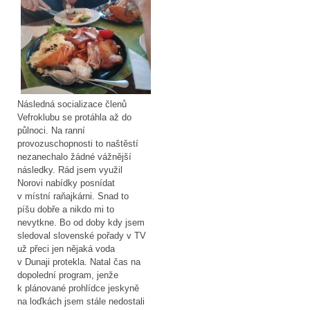
Následná socializace členů
Vefroklubu se protáhla až do
půlnoci. Na ranní
provozuschopnosti to naštěstí
nezanechalo žádné vážnější
následky. Rád jsem využil
Norovi nabídky posnídat
v místní raňajkárni. Snad to
píšu dobře a nikdo mi to
nevytkne. Bo od doby kdy jsem
sledoval slovenské pořady v TV
už přeci jen nějaká voda
v Dunaji protekla. Natal čas na
dopolední program, jenže
k plánované prohlídce jeskyně
na loďkách jsem stále nedostali