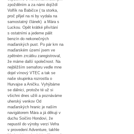
zpožděním a za námi dojíždí
Volfík na Babičce ( ta storka,
proč přijel na ni by vydala na
samostatný článek) a Mára s
Luckou. Opět krátké přivítání
s ostatními a jedeme pálit
benzín do nekonečných
maďarských pust. Po pár km na
maďarském území jsem ve
zpětném zrcátku zaregistroval,
že máme další společnost. Na
nejbližším semaforu vedle mne
dojel vínový VTEC a tak se
naše skupinka rozrostla o
Hurvajse a Aničku. Vyhýbáme
se dálnici, protože té už si
všichni dnes užili a poznáváme
uherský venkov Od
maďarských hranic je naším
navigátorem Mára a já děkuji v
duchu Soičiro Hondovi, že
nepustil do výroby verzi Vefra
v provedení Adventure, takhle