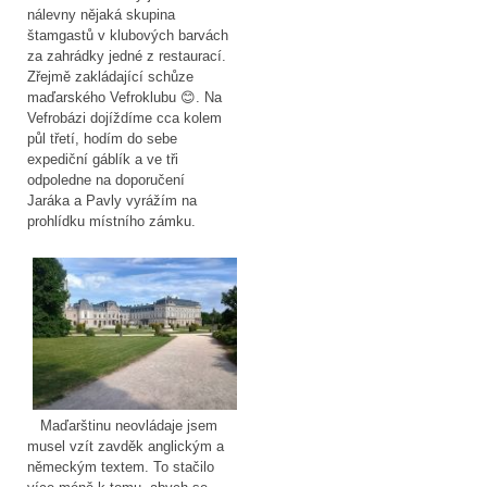
nálevny nějaká skupina
štamgastů v klubových barvách
za zahrádky jedné z restaurací.
Zřejmě zakládající schůze
maďarského Vefroklubu 😊. Na
Vefrobázi dojíždíme cca kolem
půl třetí, hodím do sebe
expediční gáblík a ve tři
odpoledne na doporučení
Jaráka a Pavly vyrážím na
prohlídku místního zámku.
Maďarštinu neovládaje jsem
musel vzít zavděk anglickým a
německým textem. To stačilo