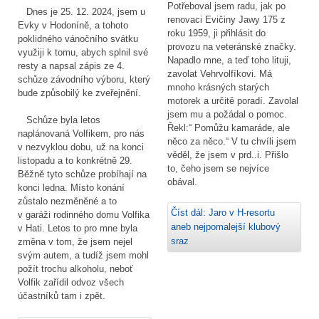
Potřeboval jsem radu, jak po
Dnes je 25. 12. 2024, jsem u
renovaci Evičiny Jawy 175 z
Evky v Hodoníně, a tohoto
roku 1959, ji přihlásit do
poklidného vánočního svátku
provozu na veteránské značky.
využiji k tomu, abych splnil své
Napadlo mne, a teď toho lituji,
resty a napsal zápis ze 4.
zavolat Vehrvolfíkovi. Má
schůze závodního výboru, který
mnoho krásných starých
bude způsobilý ke zveřejnění.
motorek a určitě poradí. Zavolal
jsem mu a požádal o pomoc.
Schůze byla letos
Řekl:“ Pomůžu kamaráde, ale
naplánovaná Volfikem, pro nás
něco za něco.“ V tu chvíli jsem
v nezvyklou dobu, už na konci
věděl, že jsem v prd..i. Přišlo
listopadu a to konkrétně 29.
to, čeho jsem se nejvíce
Běžně tyto schůze probíhají na
obával.
konci ledna. Místo konání
zůstalo nezměněné a to
Číst dál: Jaro v H-resortu
v garáži rodinného domu Volfika
aneb nejpomalejší klubový
v Hati. Letos to pro mne byla
sraz
změna v tom, že jsem nejel
svým autem, a tudíž jsem mohl
požít trochu alkoholu, neboť
Volfik zařídil odvoz všech
účastníků tam i zpět.