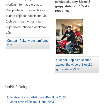
schůze skupiny Slezské
předám informace o srazu.
grupy klubu VFR Česká
Předpokládám, že do H-resortu
republika.
budete přijíždět odpoledne. Já
(vehrvolf) mám v plánu tam
přijet kolem oběda a očekávat
vás.
Číst dál: Pokyny pro jarní sraz
2024
Číst dál: Zápis ze schůze
závodního výboru Slezské
grupy klubu VFR
Další články...
Podzimní sraz VFR clubu-Kozákov 2023
Jarní sraz VFRclubu-Lipno 2023