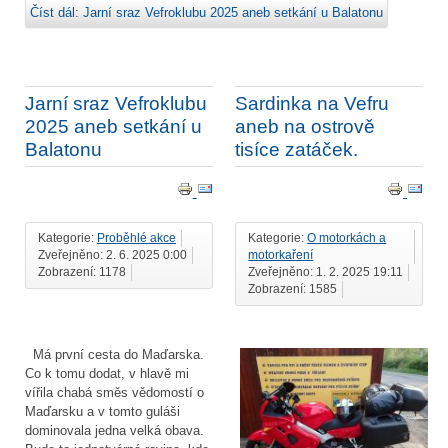
Číst dál: Jarní sraz Vefroklubu 2025 aneb setkání u Balatonu
Jarní sraz Vefroklubu
Sardinka na Vefru
2025 aneb setkání u
aneb na ostrově
Balatonu
tisíce zatáček.
Kategorie:
Proběhlé akce
Kategorie:
O motorkách a
Zveřejněno: 2. 6. 2025 0:00
motorkaření
Zobrazení: 1178
Zveřejněno: 1. 2. 2025 19:11
Zobrazení: 1585
Má první cesta do Maďarska.
Co k tomu dodat, v hlavě mi
vířila chabá směs vědomostí o
Maďarsku a v tomto guláši
dominovala jedna velká obava.