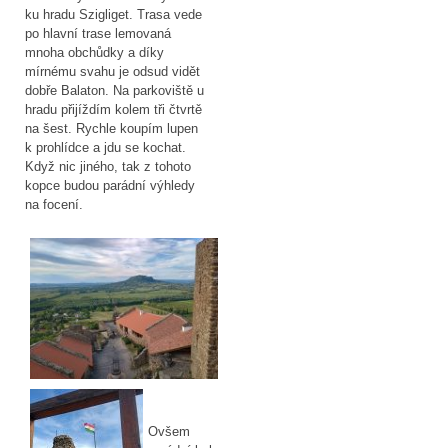
ku hradu Szigliget. Trasa vede
po hlavní trase lemovaná
mnoha obchůdky a díky
mírnému svahu je odsud vidět
dobře Balaton. Na parkoviště u
hradu přijíždím kolem tři čtvrtě
na šest. Rychle koupím lupen
k prohlídce a jdu se kochat.
Když nic jiného, tak z tohoto
kopce budou parádní výhledy
na focení.
Ovšem