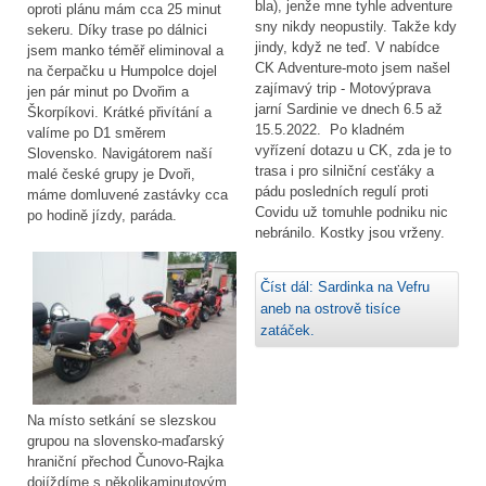
bla), jenže mne tyhle adventure
oproti plánu mám cca 25 minut
sny nikdy neopustily. Takže kdy
sekeru. Díky trase po dálnici
jindy, když ne teď. V nabídce
jsem manko téměř eliminoval a
CK Adventure-moto jsem našel
na čerpačku u Humpolce dojel
zajímavý trip - Motovýprava
jen pár minut po Dvořim a
jarní Sardinie ve dnech 6.5 až
Škorpíkovi. Krátké přivítání a
15.5.2022. Po kladném
valíme po D1 směrem
vyřízení dotazu u CK, zda je to
Slovensko. Navigátorem naší
trasa i pro silniční cesťáky a
malé české grupy je Dvoři,
pádu posledních regulí proti
máme domluvené zastávky cca
Covidu už tomuhle podniku nic
po hodině jízdy, paráda.
nebránilo. Kostky jsou vrženy.
Číst dál: Sardinka na Vefru
aneb na ostrově tisíce
zatáček.
Na místo setkání se slezskou
grupou na slovensko-maďarský
hraniční přechod Čunovo-Rajka
dojíždíme s několikaminutovým