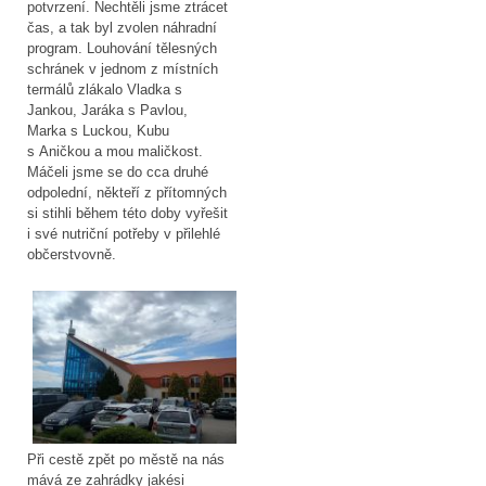
potvrzení. Nechtěli jsme ztrácet
čas, a tak byl zvolen náhradní
program. Louhování tělesných
schránek v jednom z místních
termálů zlákalo Vladka s
Jankou, Jaráka s Pavlou,
Marka s Luckou, Kubu
s Aničkou a mou maličkost.
Máčeli jsme se do cca druhé
odpolední, někteří z přítomných
si stihli během této doby vyřešit
i své nutriční potřeby v přilehlé
občerstvovně.
Při cestě zpět po městě na nás
mává ze zahrádky jakési