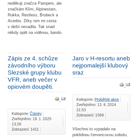
neděkuji značce Pampers, ale
značkám Klím, Alpinestars,
Rukka, Restless, Brubeck a
Acerbis. Díky nim mi cesta
v dešti nevadila. Tak snad
někdy opět na viděnou, bando.
Zápis ze 4. schůze
Jaro v H-resortu aneb
závodního výboru
nejpomalejší klubový
Slezské grupy klubu
sraz
VFR, aneb večer v
opiovém doupěti.
Kategorie:
Proběhlé akce
Zveřejněno: 13. 8. 2024
21:53
Kategorie:
Články
Zobrazení: 1569
Zveřejněno: 19. 1. 2025
13:26
Všechno to vypadalo na
Zobrazení: 1411
poklidnou červencovou sobotu.