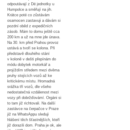
odpoutávají z Dé jednotky u
Humpolce a směřují na jih.
Krátce poté co zůstávám
osamocen zastavuji a dávám si
pozdní oběd z expedičních
zásob. Mám to domu ještě cca
200 km a už na mne jde únava.
Na 30. km před Prahou provoz
ustává a tvoří se kolona. Při
představě dlouhého stání
v koloně v dešti přepínám do
módu dobytek motorkář a
projíždím středem mezi dvěma
pruhy stojících vozů až ke
kritickému místu. Hromadná
srážka tří vozů, dle všeho
nedostatečná vzdálenost mezi
vozy při dobržďovámí. Orgáni si
to tam již richtovali. Na další
zastávce na čerpačce v Praze
již na WhatsAppu sleduji
hlášení těch šťastnějších, kteří
již dorazili dom. Praha je ok, ale