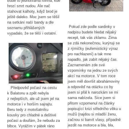
Bude to jednotvárná rovina, kde
hrozí smrt nudou. Ale nač
stahovat kalhoty, když brod je
ještě daleko. Moc jsem se těšil
na setkání naší bandy a dle
Pokud zde podle sardinky v
seznamu přihlášených
nadpisu budete hledat nějaký
vypadalo, že se těší i ostatní.
recept, tak vás zklamu. Zima
se zdá nekonečnou, kurýruji se
z rýmičky (eufemistický výraz
pro nachlazení) a tak mne
napadlo, jak zabít nějaký čas.
Zaznamenám zde své
vzpomínky na jednu ze svých
akcí na motorce. V tom roce
jsem měl dovršit abrahámoviny
a odpověď na otázku co by
Předpověď počasí na cestu
jsem si přál k narozkám se mi
k Balatonu a zpět nebyla
sama nabízela. Sice jsem si
z nejlepších, ale už jsem jel na
přitom vzpomenul na články
motorce i v horším sajrajtu.
popisující krizi středního věku u
Beru tedy z motošatníku
mužů (najdou si mladší ženu,
kousky pro chladné a deštivé
začnou si barvit vlasy, případně
počasí a doufám, že nebudu za
jezdit na motorce a bla, bla,
blbce. Vyrážím v pátek ráno