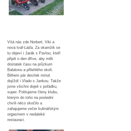
Vítá nás zde Norbert, Viki a
nová tvář-Láďa. Za okamžik se
tu objeví i Jarák s Pavlou, kteří
přijeli o den dříve, aby měli
dostatek času na průzkum
Balatonu a přilehlého okolí.
Během pár desítek minut
dojíždí i Vlado s Jankou. Takže
jsme všichni dojeli v pořádku,
super. Politujeme členy klubu,
kterým do toho na poslední
chvíli něco skočilo a
zahajujeme večer kulinářským
orgasmem v nedaleké
restauraci.