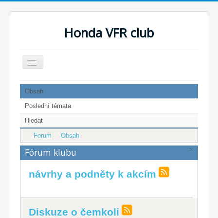
Honda VFR club
Přepnout
navigaci
Home
Obsah
Blog
Poslední témata
Hledat
Články
Forum
Obsah
Forum
×
Fórum klubu
Stará fotogalerie
návrhy a podněty k akcím
Přehledy
Registrace
Diskuze o čemkoli