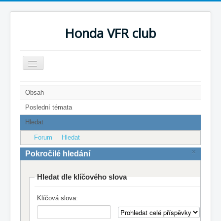
Honda VFR club
Přepnout
navigaci
Home
Obsah
Blog
Poslední témata
Hledat
Články
Forum
Hledat
Forum
×
Pokročilé hledání
Stará fotogalerie
Hledat dle klíčového slova
Přehledy
Klíčová slova:
Registrace