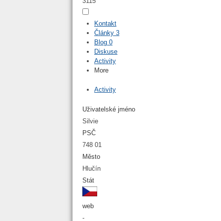
3115
Kontakt
Články
3
Blog
0
Diskuse
Activity
More
Activity
Uživatelské jméno
Silvie
PSČ
748 01
Město
Hlučín
Stát
web
-