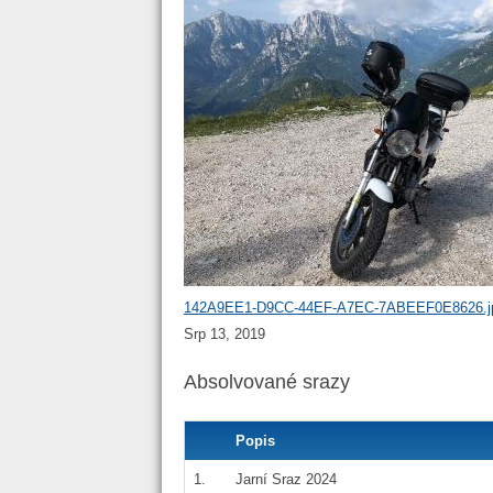
142A9EE1-D9CC-44EF-A7EC-7ABEEF0E8626.j
Srp 13, 2019
Absolvované srazy
Popis
1.
Jarní Sraz 2024