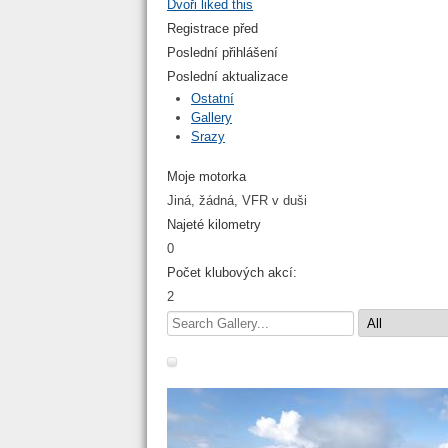
Dvoři
liked this
Registrace před
Poslední přihlášení
Poslední aktualizace
Ostatní
Gallery
Srazy
Moje motorka
Jiná, žádná, VFR v duši
Najeté kilometry
0
Počet klubových akcí:
2