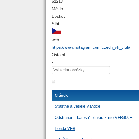
51213
Město
Bozkov
Stát
web
https://www.instagram.com/czech_vfr_club/
Ostatní
-
Článek
Šťastné a veselé Vánoce
Odstranění „karosa“ blinkru z mé VFR800Fi
Honda VFR