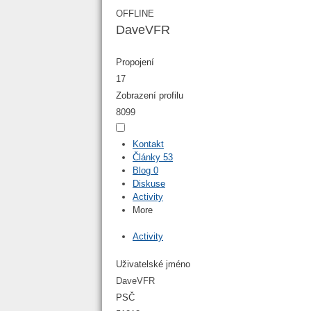
OFFLINE
DaveVFR
Propojení
17
Zobrazení profilu
8099
Kontakt
Články
53
Blog
0
Diskuse
Activity
More
Activity
Uživatelské jméno
DaveVFR
PSČ