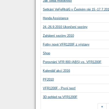
Jak Šéba motokrosil
Setkání VeFeRkářů v Českém ráji 15.-17.7.20
Honda Assistance
24.-26.9.2010 Ukončení sezóny
Zahájení sezóny 2010
Fotky nové VFR1200F z výstavy
Shop
Porovnání VFR 800 (ABS) vs. VFR1200F
Kalendář akcí 2016
PF2010
VFR1200F - První test!
3D pohled na VFR1200F
«