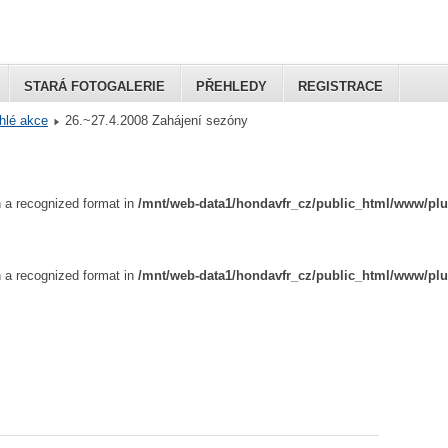
STARÁ FOTOGALERIE
PŘEHLEDY
REGISTRACE
hlé akce
26.~27.4.2008 Zahájení sezóny
Club
in a recognized format in
/mnt/web-data1/hondavfr_cz/public_html/www/pl
in a recognized format in
/mnt/web-data1/hondavfr_cz/public_html/www/pl