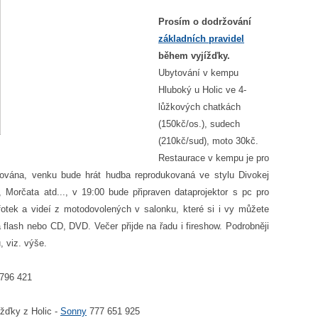
Prosím o dodržování
základních pravidel
během vyjížďky.
Ubytování v kempu
Hluboký u Holic ve 4-
lůžkových chatkách
(150kč/os.), sudech
(210kč/sud), moto 30kč.
Restaurace v kempu je pro
vována, venku bude hrát hudba reprodukovaná ve stylu Divokej
t, Morčata atd..., v 19:00 bude připraven dataprojektor s pc pro
fotek a videí z motodovolených v salonku, které si i vy můžete
na flash nebo CD, DVD. Večer přijde na řadu i fireshow. Podrobněji
, viz. výše.
 796 421
ížďky z Holic -
Sonny
777 651 925