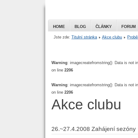
HOME
BLOG
ČLÁNKY
FORUM
Jste zde:
Titulní stránka
Akce clubu
Probě
Honda VFR 
Czech
Warning
: imagecreatefromstring(): Data is not 
on line
2206
Warning
: imagecreatefromstring(): Data is not 
on line
2206
Akce clubu
26.~27.4.2008 Zahájení sezóny