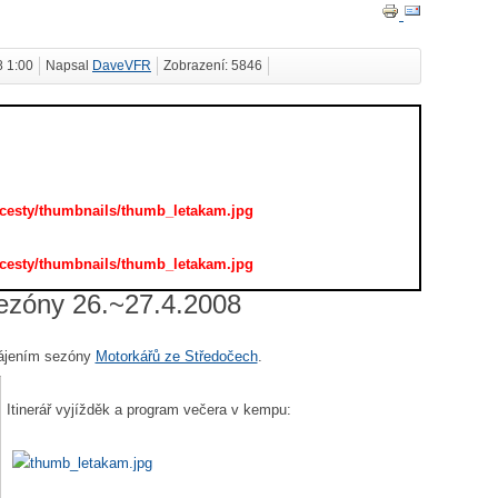
8 1:00
Napsal
DaveVFR
Zobrazení: 5846
/cesty/thumbnails/thumb_letakam.jpg
/cesty/thumbnails/thumb_letakam.jpg
ezóny 26.~27.4.2008
hájením sezóny
Motorkářů ze Středočech
.
Itinerář vyjížděk a program večera v kempu: