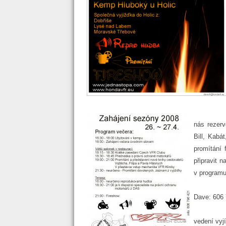
nás rezer
Bill, Kabá
promítání 
připravit 
v programu
Dave: 606
vedení vyj