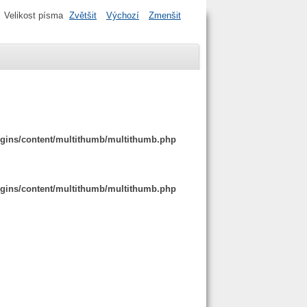
Velikost písma
Zvětšit
Výchozí
Zmenšit
ugins/content/multithumb/multithumb.php
ugins/content/multithumb/multithumb.php