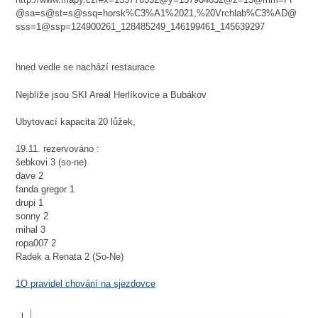
@sa=s@st=s@ssq=horsk%C3%A1%2021,%20Vrchlab%C3%AD@
sss=1@ssp=124900261_128485249_146199461_145639297
hned vedle se nachází restaurace
Nejblíže jsou SKI Areál Herlíkovice a Bubákov
Ubytovací kapacita 20 lůžek,
19.11. rezervováno :
šebkovi 3 (so-ne)
dave 2
fanda gregor 1
drupi 1
sonny 2
mihal 3
ropa007 2
Radek a Renata 2 (So-Ne)
1O pravidel chování na sjezdovce