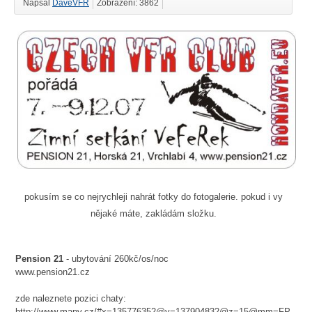
Napsal
DaveVFR
Zobrazení: 3862
pokusím se co nejrychleji nahrát fotky do fotogalerie. pokud i vy
nějaké máte, zakládám složku.
Pension 21
- ubytování 260kč/os/noc
www.pension21.cz
zde naleznete pozici chaty:
http://www.mapy.cz/#x=135776352@y=137904832@z=15@mm=FP