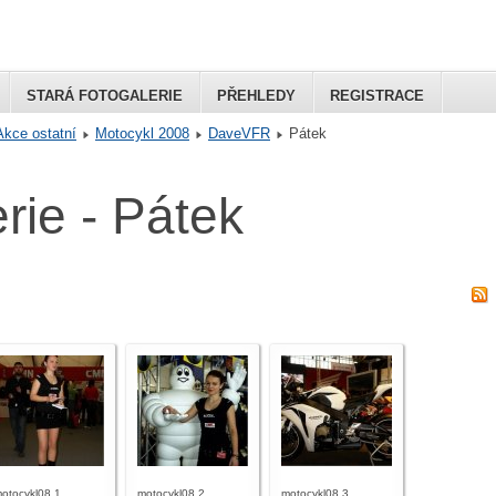
STARÁ FOTOGALERIE
PŘEHLEDY
REGISTRACE
Akce ostatní
Motocykl 2008
DaveVFR
Pátek
Club
rie - Pátek
otocykl08 1
motocykl08 2
motocykl08 3