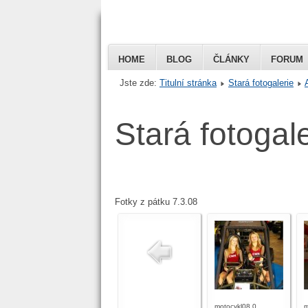
HOME
BLOG
ČLÁNKY
FORUM
Jste zde:
Titulní stránka
Stará fotogalerie
Honda VFR 
Stará fotogale
Czech
Fotky z pátku 7.3.08
motocykl08 0
m