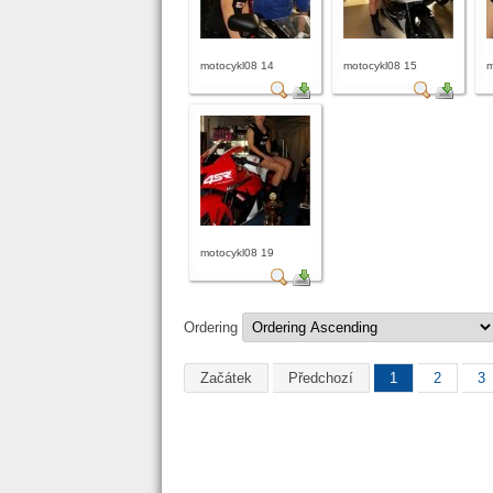
motocykl08 14
motocykl08 15
m
motocykl08 19
Ordering
Začátek
Předchozí
1
2
3