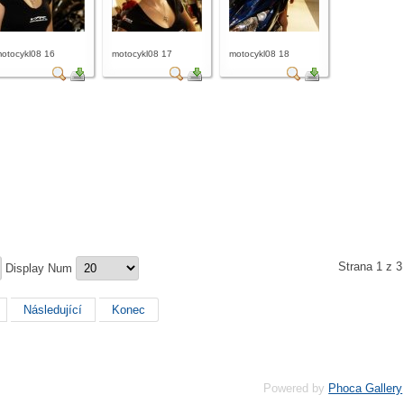
otocykl08 16
motocykl08 17
motocykl08 18
Strana 1 z 3
Display Num
Následující
Konec
Powered by
Phoca Gallery