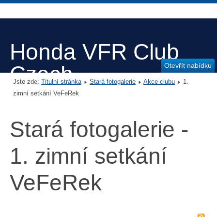
Honda VFR Club
Otevřít nabídku
Czech
Jste zde:
Titulní stránka
Stará fotogalerie
Akce clubu
1.
zimní setkání VeFeRek
Stará fotogalerie -
1. zimní setkání
VeFeRek