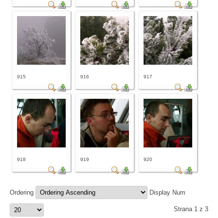
915
916
917
918
919
920
Ordering
Display Num
Strana 1 z 3