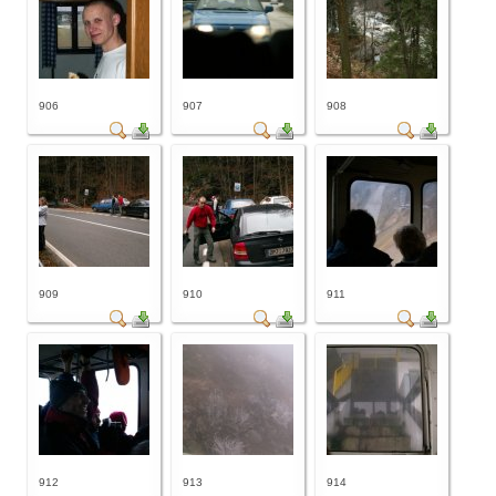
906
907
908
909
910
911
912
913
914